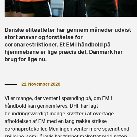
Danske eliteatleter har gennem måneder udvist
stort ansvar og forståelse for
coronarestriktioner. Et EM i håndbold på
hjemmebane er lige præcis det, Danmark har
brug for lige nu.
22. November 2020
Vi er mange, der venter i spænding på, om EM i
håndbold kan gennemføres. DHF har lagt
beundringsværdigt mange kræfter i at overtage
afholdelsen af EM med en lang række strikse
coronaprotokoller. Men ingen venter mere spændt end
spillerne, som i årevis har trænet målrettet mod netop