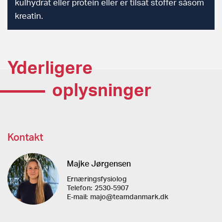
kulhydrat eller protein eller er tilsat stoffer såsom
kreatin.
Yderligere
oplysninger
Kontakt
Majke Jørgensen
Ernæringsfysiolog
Telefon:
2530-5907
E-mail:
majo@teamdanmark.dk