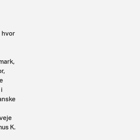
 hvor
mark,
r,
e
i
danske
veje
mus K.