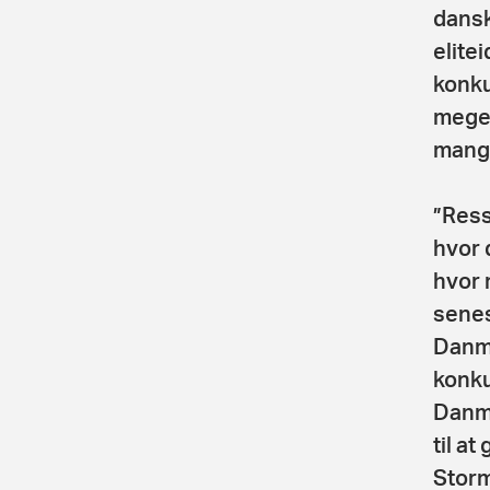
dansk
elite
konku
mege
mange
”Ress
hvor d
hvor 
senes
Danma
konku
Danma
til a
Storm