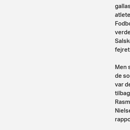
galla
atlet
Fodbo
verde
Salsk
fejret
Men s
de so
var d
tilba
Rasmu
Niels
rappo