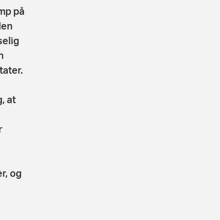
ump på
den
selig
n
tater.
, at
r
r, og