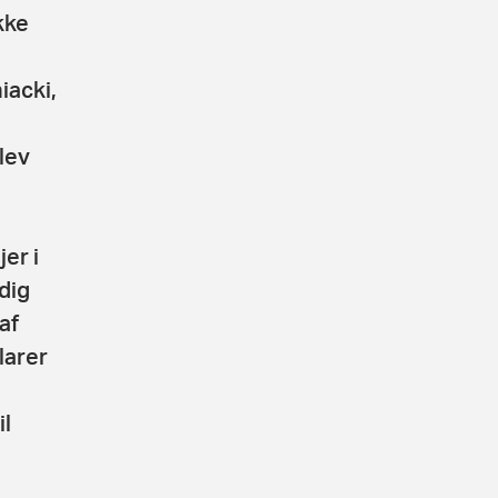
kke
iacki,
lev
er i
dig
af
larer
il