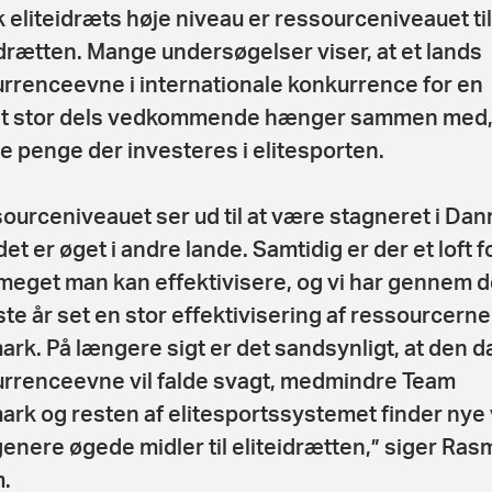
 eliteidræts høje niveau er ressourceniveauet til
idrætten. Mange undersøgelser viser, at et lands
rrenceevne i internationale konkurrence for en
t stor dels vedkommende hænger sammen med,
 penge der investeres i elitesporten.
ourceniveauet ser ud til at være stagneret i Dan
et er øget i andre lande. Samtidig er der et loft fo
meget man kan effektivisere, og vi har gennem d
te år set en stor effektivisering af ressourcerne 
rk. På længere sigt er det sandsynligt, at den 
rrenceevne vil falde svagt, medmindre Team
rk og resten af elitesportssystemet finder nye 
t genere øgede midler til eliteidrætten,” siger Ras
.