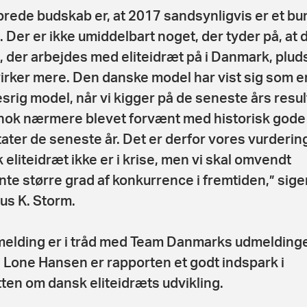
brede budskab er, at 2017 sandsynligvis er et b
. Der er ikke umiddelbart noget, der tyder på, at 
 der arbejdes med eliteidræt på i Danmark, plud
virker mere. Den danske model har vist sig som e
srig model, når vi kigger på de seneste års resul
 nok nærmere blevet forvænt med historisk gode
tater de seneste år. Det er derfor vores vurdering
 eliteidræt ikke er i krise, men vi skal omvendt
nte større grad af konkurrence i fremtiden,” sige
s K. Storm.
elding er i tråd med Team Danmarks udmeldinge
e Lone Hansen er rapporten et godt indspark i
ten om dansk eliteidræts udvikling.