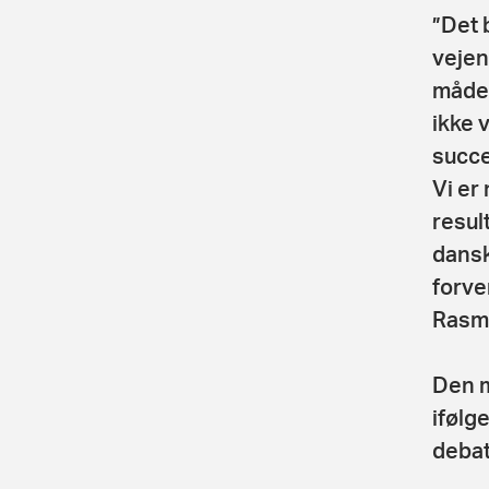
”Det 
vejen
måde,
ikke 
succe
Vi er
resul
dansk
forve
Rasmu
Den m
ifølg
debat