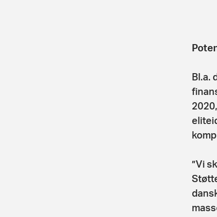
Potent
Bl.a.
finan
2020,
elite
kompe
”Vi s
Støtt
dansk
masse