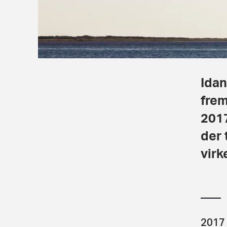
Idan
frem
2017
der 
virk
2017 