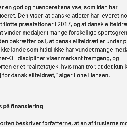
er en god og nuanceret analyse, som Idan har
ceret. Den viser, at danske atleter har leveret n
 flotte præstationer i 2017, og at dansk eliteidr
at vinder medaljer i mange forskellige sportsgren
en bekræfter os i, at dansk eliteidræt er under p
kke lande som hidtil ikke har vundet mange medal
r-OL discipliner viser markant fremgang, og
rten er et realitetstjek, hvis man tror, at det kun 
j for dansk eliteidræt,” siger Lone Hansen.
 på finansiering
porten beskriver forfatterne, at en af truslerne m