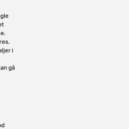
ogle
æt
e.
res.
jer i
kan gå
od