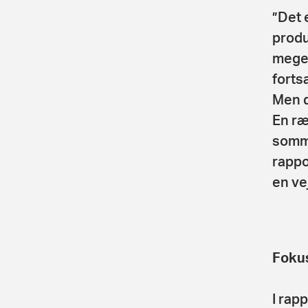
”Det 
produ
meget
forts
Men d
En ræ
somme
rappo
en ve
Fokus
I rap