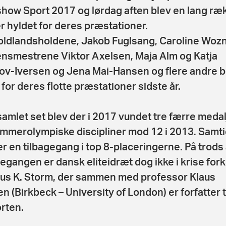
show Sport 2017 og lørdag aften blev en lang ræ
er hyldet for deres præstationer.
ldlandsholdene, Jakob Fuglsang, Caroline Wozn
nsmestrene Viktor Axelsen, Maja Alm og Katja
ov-Iversen og Jena Mai-Hansen og flere andre b
 for deres flotte præstationer sidste år.
amlet set blev der i 2017 vundet tre færre medalj
mmerolympiske discipliner mod 12 i 2013. Samti
er en tilbagegang i top 8-placeringerne. På trods 
gegangen er dansk eliteidræt dog ikke i krise fork
s K. Storm, der sammen med professor Klaus
en (Birkbeck – University of London) er forfatter t
rten.