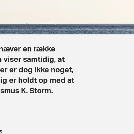
emhæver en række
viser samtidig, at
er er dog ikke noget,
ig er holdt op med at
Rasmus K. Storm.
s