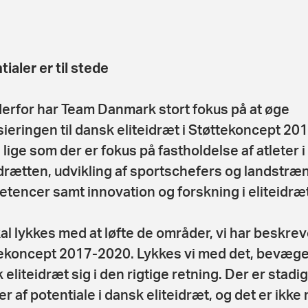
ialer er til stede
 derfor har Team Danmark stort fokus på at øge
sieringen til dansk eliteidræt i Støttekoncept 20
 lige som der er fokus på fastholdelse af atleter i
idrætten, udvikling af sportschefers og landstræ
tencer samt innovation og forskning i eliteidræt
kal lykkes med at løfte de områder, vi har beskreve
ekoncept 2017-2020. Lykkes vi med det, bevæge
 eliteidræt sig i den rigtige retning. Der er stadig
r af potentiale i dansk eliteidræt, og det er ikke