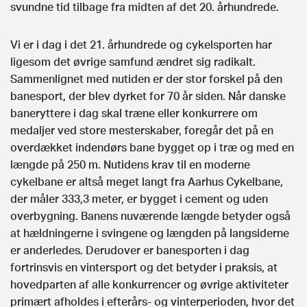
svundne tid tilbage fra midten af det 20. århundrede.
Vi er i dag i det 21. århundrede og cykelsporten har
ligesom det øvrige samfund ændret sig radikalt.
Sammenlignet med nutiden er der stor forskel på den
banesport, der blev dyrket for 70 år siden. Når danske
baneryttere i dag skal træne eller konkurrere om
medaljer ved store mesterskaber, foregår det på en
overdækket indendørs bane bygget op i træ og med en
længde på 250 m. Nutidens krav til en moderne
cykelbane er altså meget langt fra Aarhus Cykelbane,
der måler 333,3 meter, er bygget i cement og uden
overbygning. Banens nuværende længde betyder også
at hældningerne i svingene og længden på langsiderne
er anderledes. Derudover er banesporten i dag
fortrinsvis en vintersport og det betyder i praksis, at
hovedparten af alle konkurrencer og øvrige aktiviteter
primært afholdes i efterårs- og vinterperioden, hvor det